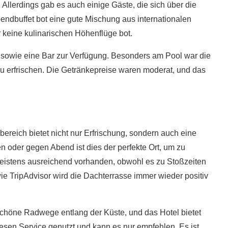
Allerdings gab es auch einige Gäste, die sich über die
endbuffet bot eine gute Mischung aus internationalen
r keine kulinarischen Höhenflüge bot.
sowie eine Bar zur Verfügung. Besonders am Pool war die
zu erfrischen. Die Getränkepreise waren moderat, und das
bereich bietet nicht nur Erfrischung, sondern auch eine
n oder gegen Abend ist dies der perfekte Ort, um zu
eistens ausreichend vorhanden, obwohl es zu Stoßzeiten
 TripAdvisor wird die Dachterrasse immer wieder positiv
rschöne Radwege entlang der Küste, und das Hotel bietet
diesen Service genutzt und kann es nur empfehlen. Es ist